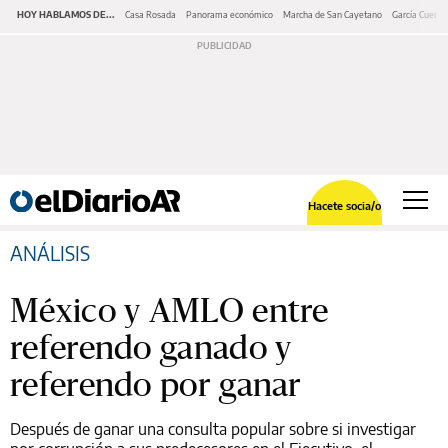
HOY HABLAMOS DE...
Casa Rosada
Panorama económico
Marcha de San Cayetano
García Cuerva
Hacete socia/o
ANÁLISIS
México y AMLO entre
referendo ganado y
referendo por ganar
Después de ganar una consulta popular sobre si investigar