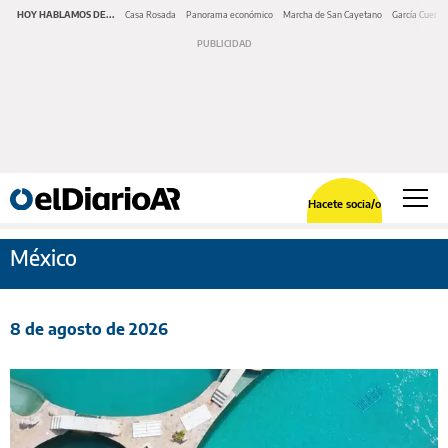
HOY HABLAMOS DE...
Casa Rosada
Panorama económico
Marcha de San Cayetano
García Cuerva
Hacete socia/o
México
8 de agosto de 2026