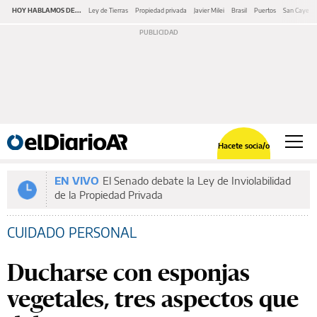
HOY HABLAMOS DE...
Ley de Tierras
Propiedad privada
Javier Milei
Brasil
Puertos
San Cayeta
Hacete socia/o
EN VIVO
El Senado debate la Ley de Inviolabilidad
de la Propiedad Privada
CUIDADO PERSONAL
Ducharse con esponjas
vegetales, tres aspectos que