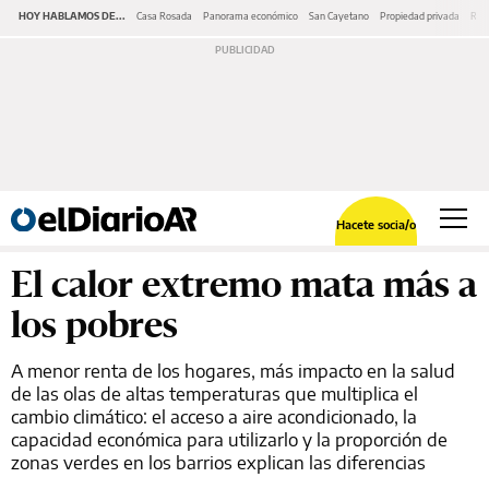
HOY HABLAMOS DE...
Casa Rosada
Panorama económico
San Cayetano
Propiedad privada
Repr
Hacete socia/o
El calor extremo mata más a
los pobres
A menor renta de los hogares, más impacto en la salud
de las olas de altas temperaturas que multiplica el
cambio climático: el acceso a aire acondicionado, la
capacidad económica para utilizarlo y la proporción de
zonas verdes en los barrios explican las diferencias