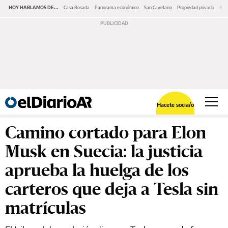
HOY HABLAMOS DE...
Casa Rosada
Panorama económico
San Cayetano
Propiedad privada
Repr
Hacete socia/o
Camino cortado para Elon
Musk en Suecia: la justicia
aprueba la huelga de los
carteros que deja a Tesla sin
matrículas