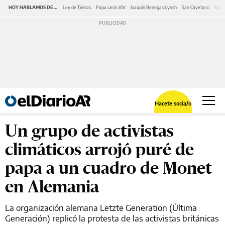
HOY HABLAMOS DE...
Ley de Tierras
Papa León XIV
Joaquín Benegas Lynch
San Cayetano
Swap
Hacete socia/o
Un grupo de activistas
climáticos arrojó puré de
papa a un cuadro de Monet
en Alemania
La organización alemana Letzte Generation (Última
Generación) replicó la protesta de las activistas británicas