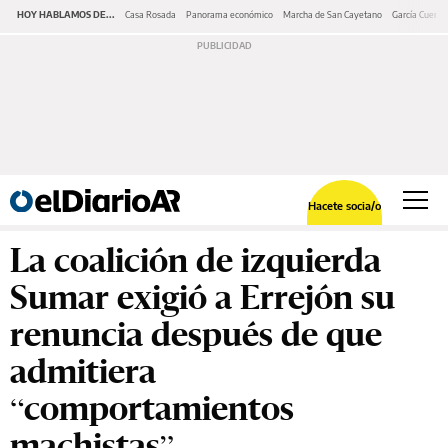
HOY HABLAMOS DE...
Casa Rosada
Panorama económico
Marcha de San Cayetano
García Cuerva
Hacete socia/o
La coalición de izquierda
Sumar exigió a Errejón su
renuncia después de que
admitiera
“comportamientos
machistas”