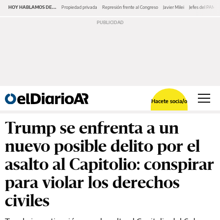
HOY HABLAMOS DE...
Propiedad privada
Represión frente al Congreso
Javier Milei
Jefes del PAMI
Hacete socia/o
Trump se enfrenta a un
nuevo posible delito por el
asalto al Capitolio: conspirar
para violar los derechos
civiles