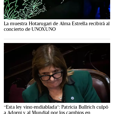
La muestra Hotarugari de Alma Estrella recibirá al
concierto de UNOXUNO
“Esta ley vino endiablada”: Patricia Bullrich culpó
a Adorni y al Mundial por los cambios en