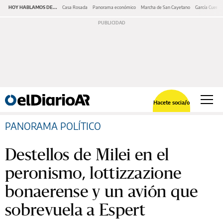
HOY HABLAMOS DE...
Casa Rosada
Panorama económico
Marcha de San Cayetano
García Cuerva
Hacete socia/o
PANORAMA POLÍTICO
Destellos de Milei en el
peronismo, lottizzazione
bonaerense y un avión que
sobrevuela a Espert