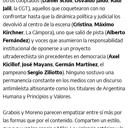
otros cooptados (
Daniel Scioli
,
Osvaldo Jaldo
,
Raúl
Jalil
, la CGT), aquellos que coquetearon con no
confrontar hasta que la dinámica política y judicial los
devolvió al centro de la escena (
Cristina
,
Máximo
Kirchner
, La Cámpora), uno que salió de pista (
Alberto
Fernández
) y voces que asumieron la responsabilidad
institucional de oponerse a un proyecto
ultraderechista sin precedentes en democracia (
Axel
Kicillof
,
José Mayans
,
Germán Martínez
, el
pampeano
Sergio Ziliotto
). Ninguno sostuvo una
permanencia constante en los medios con un discurso
antimileísta altisonante como los titulares de Argentina
Humana y Principios y Valores.
Grabois y Moreno parecen empatizar entre sí más por
las formas que por el contenido. Comparten un estilo,