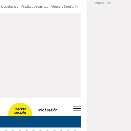
ilo adulterado
Prácticos de puertos
Alejandro Sarubbi Benítez
Hacete
Iniciá sesión
socia/o