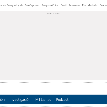
oaquín Benegas Lynch
San Cayetano
Swap con China
Brasil
Petroleras
Fred Machado
Fentan
ión
Investigación
Mil Lianas
Podcast