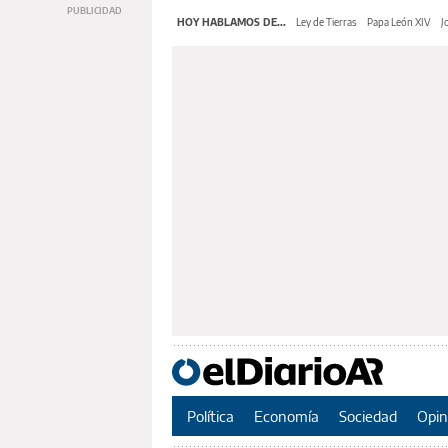
HOY HABLAMOS DE...
Ley de Tierras
Papa León XIV
J
Política
Economía
Sociedad
Opin