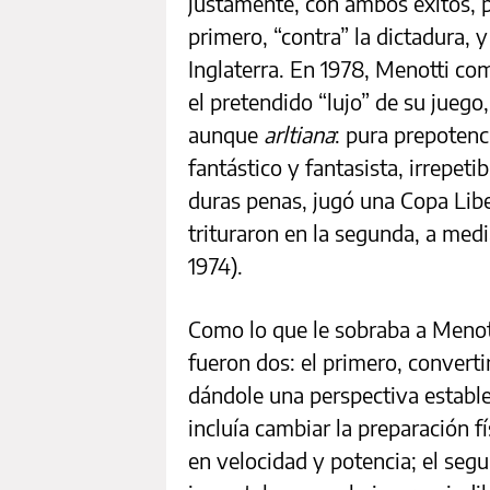
justamente, con ambos éxitos, p
primero, “contra” la dictadura,
Inglaterra. En 1978, Menotti co
el pretendido “lujo” de su juego
aunque
arltiana
: pura prepotenc
fantástico y fantasista, irrepeti
duras penas, jugó una Copa Libe
trituraron en la segunda, a med
1974).
Como lo que le sobraba a Menott
fueron dos: el primero, convertir
dándole una perspectiva estable
incluía cambiar la preparación f
en velocidad y potencia; el seg