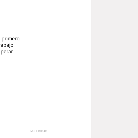
 primero,
rabajo
uperar