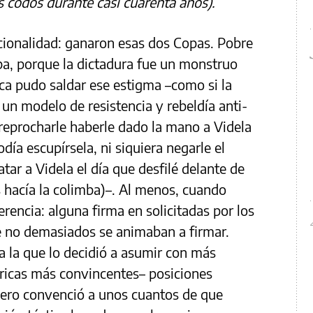
os codos durante casi cuarenta años).
ionalidad: ganaron esas dos Copas. Pobre
iba, porque la dictadura fue un monstruo
ca pudo saldar ese estigma –como si la
 un modelo de resistencia y rebeldía anti-
 reprocharle haberle dado la mano a Videla
día escupírsela, ni siquiera negarle el
ar a Videla el día que desfilé delante de
 hacía la colimba)–. Al menos, cuando
rencia: alguna firma en solicitadas por los
e no demasiados se animaban a firmar.
 la que lo decidió a asumir con más
óricas más convincentes– posiciones
Pero convenció a unos cuantos de que