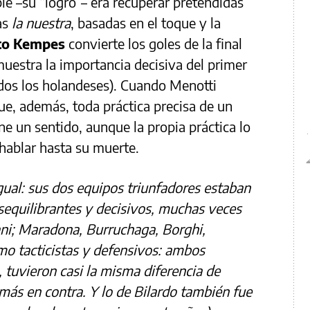
le –su “logro”– era recuperar pretendidas
as
la nuestra
, basadas en el toque y la
to Kempes
convierte los goles de la final
uestra la importancia decisiva del primer
todos los holandeses). Cuando Menotti
e, además, toda práctica precisa de un
gne un sentido, aunque la propia práctica lo
 hablar hasta su muerte.
gual: sus dos equipos triunfadores estaban
sequilibrantes y decisivos, muchas veces
ani; Maradona, Burruchaga, Borghi,
mo tacticistas y defensivos: ambos
, tuvieron casi la misma diferencia de
 más en contra. Y lo de Bilardo también fue