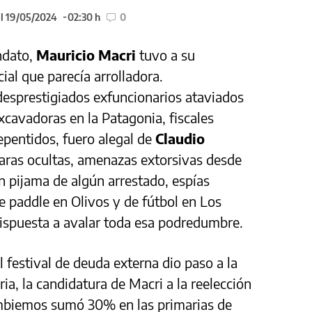
el 19/05/2024
02:30 h
0
ndato,
Mauricio Macri
tuvo a su
ial que parecía arrolladora.
desprestigiados exfuncionarios ataviados
xcavadoras en la Patagonia, fiscales
repentidos, fuero alegal de
Claudio
maras ocultas, amenazas extorsivas desde
en pijama de algún arrestado, espías
e paddle en Olivos y de fútbol en Los
ispuesta a avalar toda esa podredumbre.
l festival de deuda externa dio paso a la
ria, la candidatura de Macri a la reelección
ambiemos sumó 30% en las primarias de