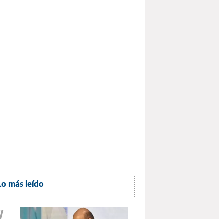
Lo más leído
1