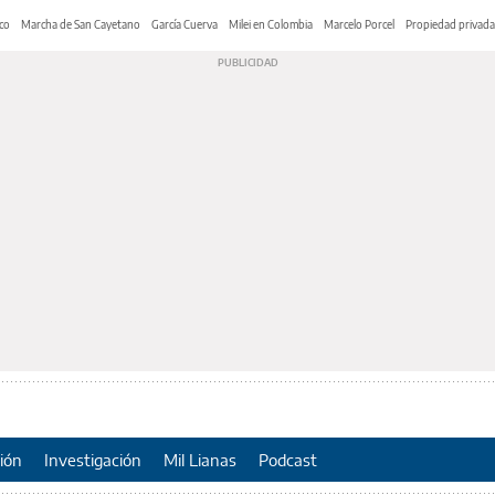
co
Marcha de San Cayetano
García Cuerva
Milei en Colombia
Marcelo Porcel
Propiedad privada
ión
Investigación
Mil Lianas
Podcast