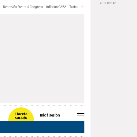
Represión frente al Congreso
Inflación CABA
Teatro
Feria de Editores
Mery Streep
Hacete
Iniciá sesión
socia/o