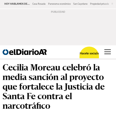
HOY HABLAMOS DE...
Casa Rosada
Panorama económico
San Cayetano
Propiedad privada
Repr
Hacete socia/o
Cecilia Moreau celebró la
media sanción al proyecto
que fortalece la Justicia de
Santa Fe contra el
narcotráfico