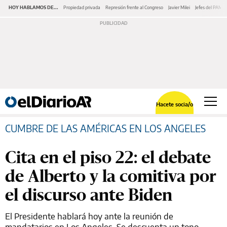
HOY HABLAMOS DE...
Propiedad privada
Represión frente al Congreso
Javier Milei
Jefes del PAMI
Hacete socia/o
CUMBRE DE LAS AMÉRICAS EN LOS ANGELES
Cita en el piso 22: el debate
de Alberto y la comitiva por
el discurso ante Biden
El Presidente hablará hoy ante la reunión de
mandatarios en Los Angeles. Se descuenta un tono