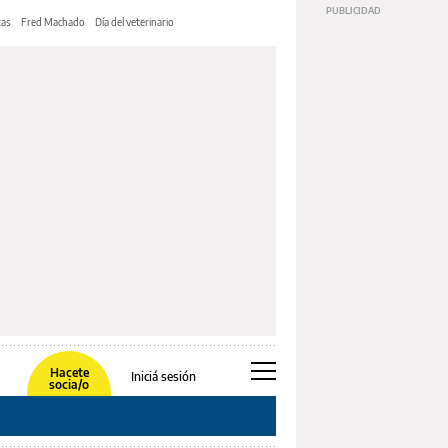
tas
Fred Machado
Día del veterinario
Hacete
Iniciá sesión
socia/o