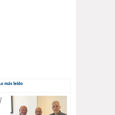
Lo más leído
1