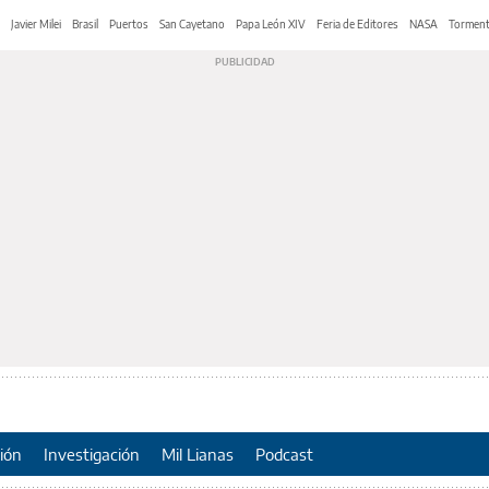
Javier Milei
Brasil
Puertos
San Cayetano
Papa León XIV
Feria de Editores
NASA
Tormen
ión
Investigación
Mil Lianas
Podcast