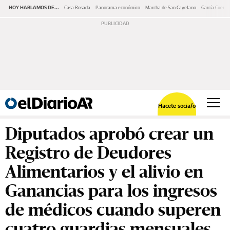
HOY HABLAMOS DE...
Casa Rosada
Panorama económico
Marcha de San Cayetano
García Cuerva
Hacete socia/o
Diputados aprobó crear un
Registro de Deudores
Alimentarios y el alivio en
Ganancias para los ingresos
de médicos cuando superen
cuatro guardias mensuales