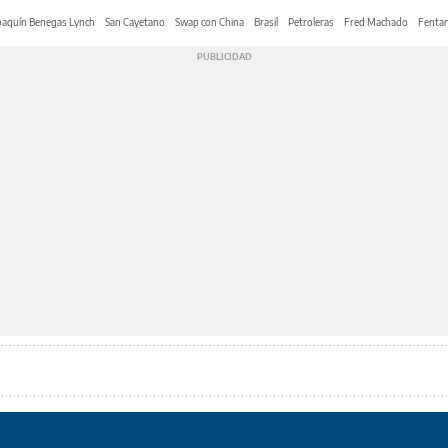
oaquín Benegas Lynch
San Cayetano
Swap con China
Brasil
Petroleras
Fred Machado
Fentan