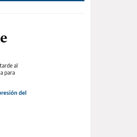
de
tarde al
la para
presión del