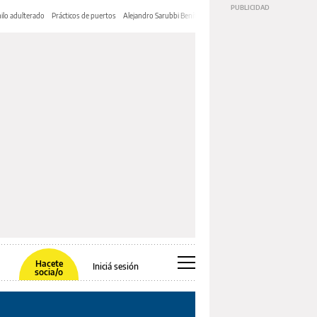
ilo adulterado
Prácticos de puertos
Alejandro Sarubbi Benítez
Hacete
Iniciá sesión
socia/o