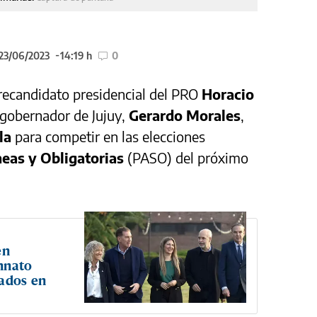
 23/06/2023
14:19 h
0
l precandidato presidencial del PRO
Horacio
 gobernador de Jujuy,
Gerardo Morales
,
la
para competir en las elecciones
neas y Obligatorias
(PASO) del próximo
en
nnato
tados en