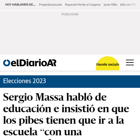
HOY HABLAMOS DE...
Propiedad privada
Represión frente al Congreso
Javier Milei
Jefes del PAMI
Hacete socia/o
Elecciones 2023
Sergio Massa habló de
educación e insistió en que
los pibes tienen que ir a la
escuela “con una