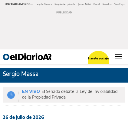
HOY HABLAMOS DE...
Ley de Tierras
Propiedad privada
Javier Milei
Brasil
Puertos
San Cayeta
Hacete socia/o
Sergio Massa
EN VIVO
El Senado debate la Ley de Inviolabilidad
de la Propiedad Privada
26 de julio de 2026