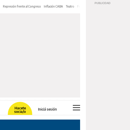
Represión frente al Congreso
Inflación CABA
Teatro
Feria de Editores
Mery Streep
Hacete
Iniciá sesión
socia/o