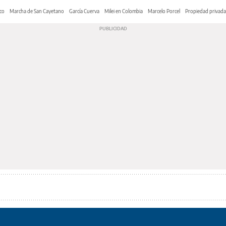
co
Marcha de San Cayetano
García Cuerva
Milei en Colombia
Marcelo Porcel
Propiedad privada