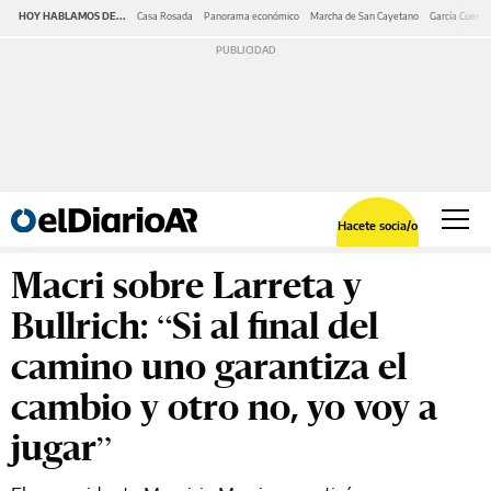
HOY HABLAMOS DE...
Casa Rosada
Panorama económico
Marcha de San Cayetano
García Cuerva
Hacete socia/o
Macri sobre Larreta y
Bullrich: “Si al final del
camino uno garantiza el
cambio y otro no, yo voy a
jugar”