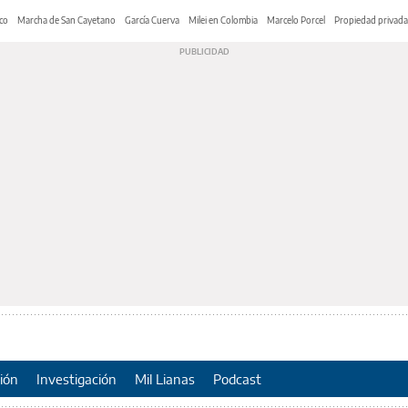
co
Marcha de San Cayetano
García Cuerva
Milei en Colombia
Marcelo Porcel
Propiedad privada
ión
Investigación
Mil Lianas
Podcast