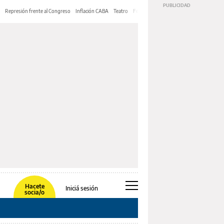
Represión frente al Congreso
Inflación CABA
Teatro
Feria de Editores
Mery Streep
Hacete
Iniciá sesión
socia/o