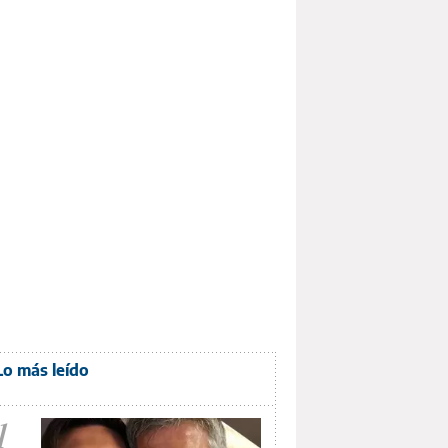
Lo más leído
1