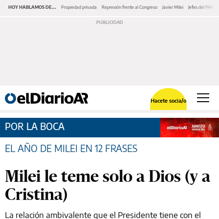
HOY HABLAMOS DE...
Propiedad privada
Represión frente al Congreso
Javier Milei
Jefes del PAMI
Hacete socia/o
POR LA BOCA
EL AÑO DE MILEI EN 12 FRASES
Milei le teme solo a Dios (y a
Cristina)
La relación ambivalente que el Presidente tiene con el