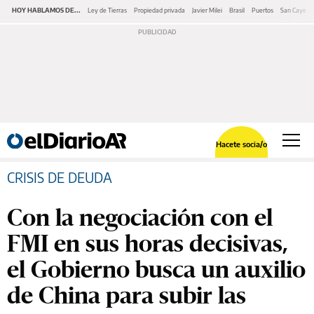
HOY HABLAMOS DE...
Ley de Tierras
Propiedad privada
Javier Milei
Brasil
Puertos
San Cayeta
Hacete socia/o
CRISIS DE DEUDA
Con la negociación con el
FMI en sus horas decisivas,
el Gobierno busca un auxilio
de China para subir las