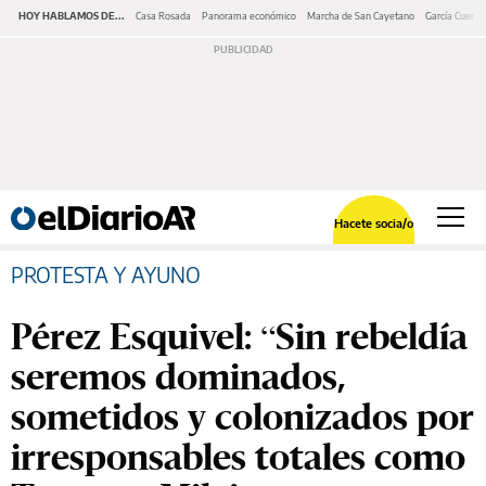
HOY HABLAMOS DE...
Casa Rosada
Panorama económico
Marcha de San Cayetano
García Cuerva
Hacete socia/o
PROTESTA Y AYUNO
Pérez Esquivel: “Sin rebeldía
seremos dominados,
sometidos y colonizados por
irresponsables totales como