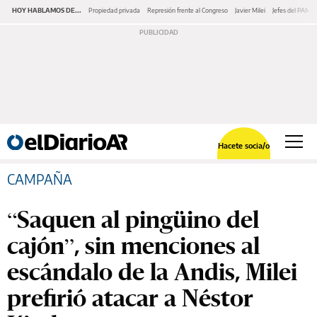
HOY HABLAMOS DE...
Propiedad privada
Represión frente al Congreso
Javier Milei
Jefes del PAMI
Hacete socia/o
CAMPAÑA
“Saquen al pingüino del
cajón”, sin menciones al
escándalo de la Andis, Milei
prefirió atacar a Néstor