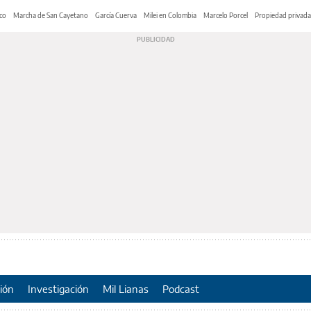
co
Marcha de San Cayetano
García Cuerva
Milei en Colombia
Marcelo Porcel
Propiedad privada
ión
Investigación
Mil Lianas
Podcast