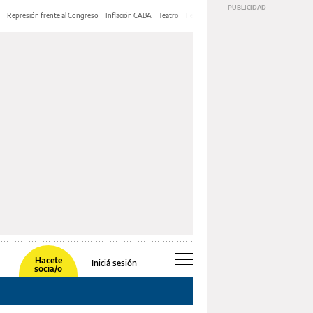
Represión frente al Congreso
Inflación CABA
Teatro
Feria de Editores
Mery Streep
Hacete
Iniciá sesión
socia/o