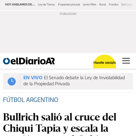
HOY HABLAMOS DE...
Ley de Tierras
Propiedad privada
Javier Milei
Brasil
Puertos
San Cayeta
Hacete socia/o
EN VIVO
El Senado debate la Ley de Inviolabilidad
de la Propiedad Privada
FÚTBOL ARGENTINO
Bullrich salió al cruce del
Chiqui Tapia y escala la