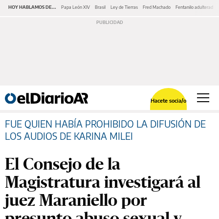
HOY HABLAMOS DE...
Papa León XIV
Brasil
Ley de Tierras
Fred Machado
Fentanilo adulterado
Hacete socia/o
FUE QUIEN HABÍA PROHIBIDO LA DIFUSIÓN DE
LOS AUDIOS DE KARINA MILEI
El Consejo de la
Magistratura investigará al
juez Maraniello por
presunto abuso sexual y