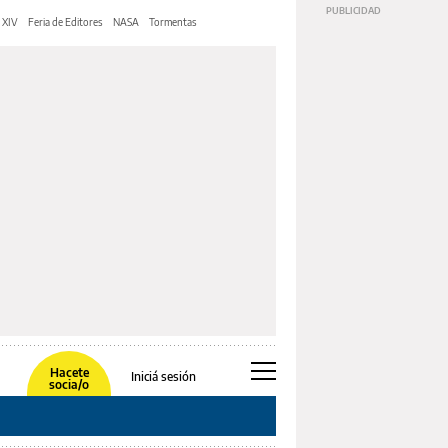
 XIV
Feria de Editores
NASA
Tormentas
Hacete
Iniciá sesión
socia/o