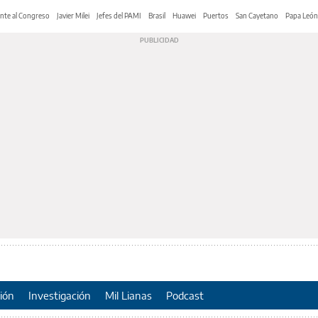
nte al Congreso
Javier Milei
Jefes del PAMI
Brasil
Huawei
Puertos
San Cayetano
Papa León
ión
Investigación
Mil Lianas
Podcast