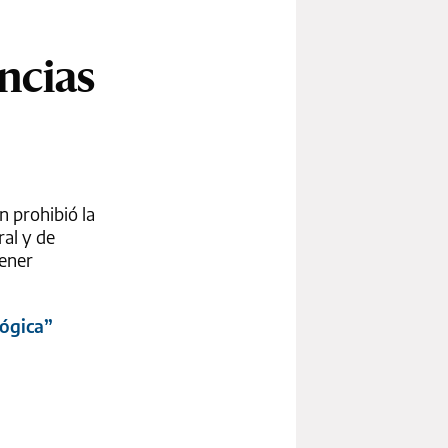
ncias
n prohibió la
ral y de
tener
lógica”