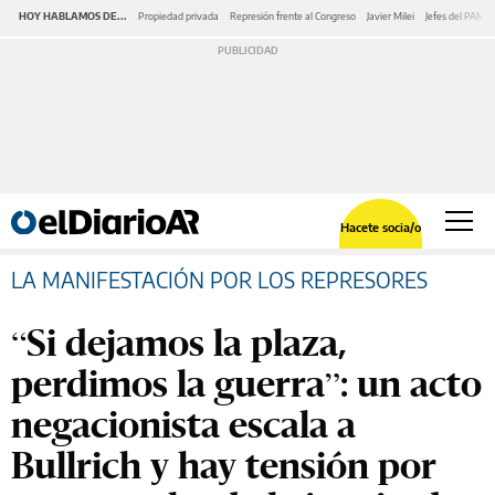
HOY HABLAMOS DE...
Propiedad privada
Represión frente al Congreso
Javier Milei
Jefes del PAMI
Hacete socia/o
LA MANIFESTACIÓN POR LOS REPRESORES
“Si dejamos la plaza,
perdimos la guerra”: un acto
negacionista escala a
Bullrich y hay tensión por