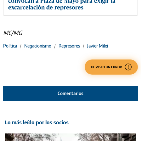
convocan a Plaza de Mayo para exigir la
excarcelación de represores
MC/MG
Política
/
Negacionismo
/
Represores
/
Javier Milei
HE VISTO UN ERROR
Comentarios
Lo más leído por los socios