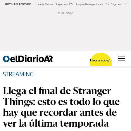
HOY HABLAMOS DE...
Ley de Tierras
Papa León XIV
Joaquín Benegas Lynch
San Cayetano
Swap
Hacete socia/o
STREAMING
Llega el final de Stranger
Things: esto es todo lo que
hay que recordar antes de
ver la última temporada