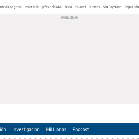
nte al Congreso
Javier Milei
Jefes del PAMI
Brasil
Huawei
Puertos
San Cayetano
Papa León
ión
Investigación
Mil Lianas
Podcast