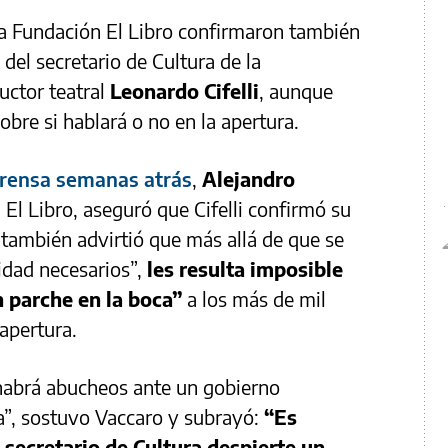
la Fundación El Libro confirmaron también
 del secretario de Cultura de la
uctor teatral
Leonardo Cifelli
, aunque
bre si hablará o no en la apertura.
prensa semanas atrás
,
Alejandro
n El Libro, aseguró que Cifelli confirmó su
 también advirtió que más allá de que se
dad necesarios”,
les resulta imposible
 parche en la boca”
a los más de mil
 apertura.
abrá abucheos ante un gobierno
ra”, sostuvo Vaccaro y subrayó:
“Es
 secretario de Cultura despierte un