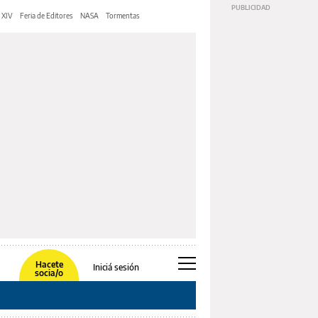
 XIV
Feria de Editores
NASA
Tormentas
Hacete
Iniciá sesión
socia/o