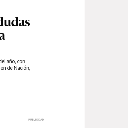
 dudas
a
del año, con
den de Nación,