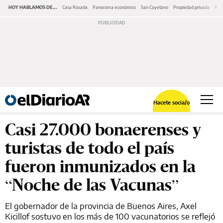
HOY HABLAMOS DE...
Casa Rosada
Panorama económico
San Cayetano
Propiedad privada
Repr
Hacete socia/o
Casi 27.000 bonaerenses y
turistas de todo el país
fueron inmunizados en la
“Noche de las Vacunas”
El gobernador de la provincia de Buenos Aires, Axel
Kicillof sostuvo en los más de 100 vacunatorios se reflejó