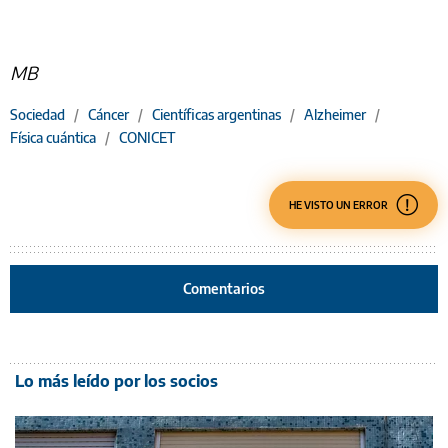
MB
Sociedad
/
Cáncer
/
Científicas argentinas
/
Alzheimer
/
Física cuántica
/
CONICET
HE VISTO UN ERROR
Comentarios
Lo más leído por los socios