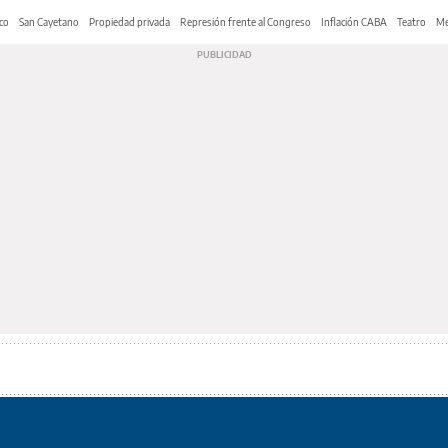
co
San Cayetano
Propiedad privada
Represión frente al Congreso
Inflación CABA
Teatro
Me