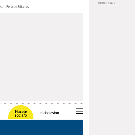
ta
Feria de Editores
Hacete
Iniciá sesión
socia/o