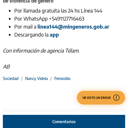
de violencia de género
Por llamada gratuita las 24 hs Línea 144
Por WhatsApp +5491127716463
Por mail a
linea144@mingeneros.gob.ar
Descargando la
app
Con información de agencia Télam.
AB
Sociedad
/
Nancy Videla
/
Femicidio
HE VISTO UN ERROR
Comentarios