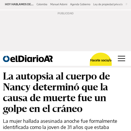
HOY HABLAMOS DE...
Colombia
Manuel Adorni
Agenda Gobierno
Ley de propiedad privada
Pano
Hacete socia/o
La autopsia al cuerpo de
Nancy determinó que la
causa de muerte fue un
golpe en el cráneo
La mujer hallada asesinada anoche fue formalmente
identificada como la joven de 31 años que estaba