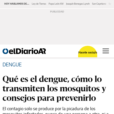
HOY HABLAMOS DE...
Ley de Tierras
Papa León XIV
Joaquín Benegas Lynch
San Cayetano
Swap
Hacete socia/o
DENGUE
Qué es el dengue, cómo lo
transmiten los mosquitos y
consejos para prevenirlo
El contagio solo se produce por la picadura de los
mosquitos infectados, nunca de una persona a otra, ni a