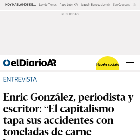
HOY HABLAMOS DE...
Ley de Tierras
Papa León XIV
Joaquín Benegas Lynch
San Cayetano
Swap
Hacete socia/o
ENTREVISTA
Enric González, periodista y
escritor: “El capitalismo
tapa sus accidentes con
toneladas de carne