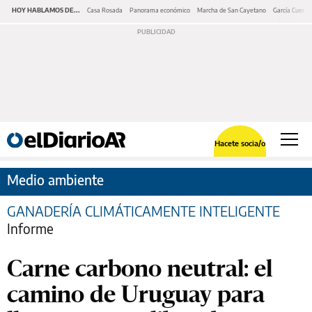
HOY HABLAMOS DE...
Casa Rosada
Panorama económico
Marcha de San Cayetano
García Cuerva
Hacete socia/o
Medio ambiente
GANADERÍA CLIMÁTICAMENTE INTELIGENTE
Informe
Carne carbono neutral: el
camino de Uruguay para