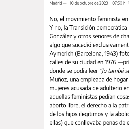
Madrid —
10 de octubre de 2023
07:50 h
No, el movimiento feminista en
Y no, la Transición democrática n
González y otros señores de c
algo que sucedió exclusivament
Aymerich (Barcelona, 1943) fotog
calles de su ciudad en 1976
―
pr
donde se podía leer
“Jo també s
Muñoz, una empleada de hogar d
mujeres acusada de adulterio e
aquellas feministas pedían cosa
aborto libre, el derecho a la pat
de los hijos ilegítimos y la aboli
ellas) que conllevaba penas de 