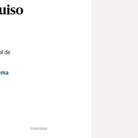
uiso
al de
rema