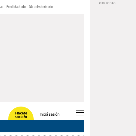
tas
Fred Machado
Día del veterinario
Hacete
Iniciá sesión
socia/o