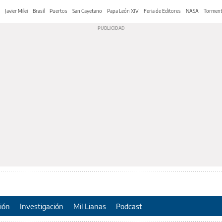
Javier Milei
Brasil
Puertos
San Cayetano
Papa León XIV
Feria de Editores
NASA
Tormen
ión
Investigación
Mil Lianas
Podcast