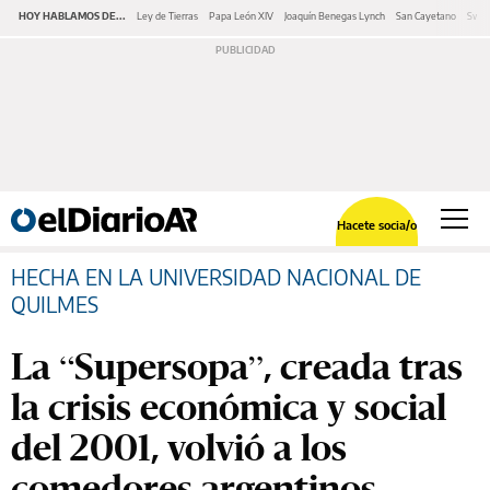
HOY HABLAMOS DE...
Ley de Tierras
Papa León XIV
Joaquín Benegas Lynch
San Cayetano
Swap
Hacete socia/o
HECHA EN LA UNIVERSIDAD NACIONAL DE
QUILMES
La “Supersopa”, creada tras
la crisis económica y social
del 2001, volvió a los
comedores argentinos