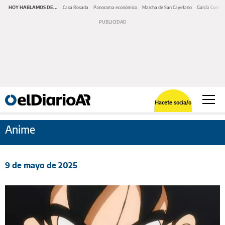
HOY HABLAMOS DE...
Casa Rosada
Panorama económico
Marcha de San Cayetano
García Cuerva
Hacete socia/o
Anime
9 de mayo de 2025