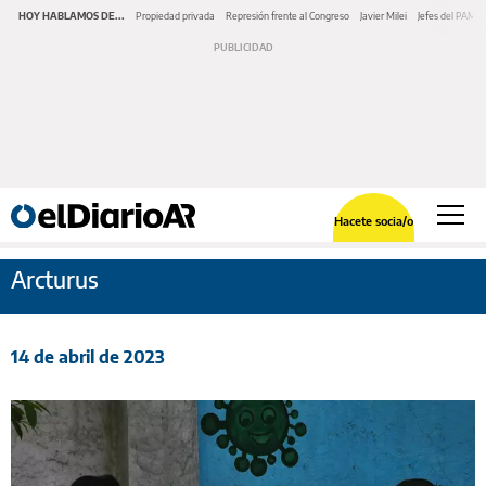
HOY HABLAMOS DE...
Propiedad privada
Represión frente al Congreso
Javier Milei
Jefes del PAMI
Hacete socia/o
Arcturus
14 de abril de 2023