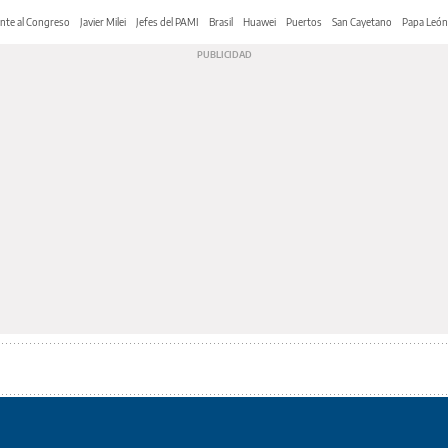
nte al Congreso
Javier Milei
Jefes del PAMI
Brasil
Huawei
Puertos
San Cayetano
Papa León