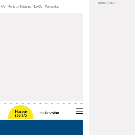
 XIV
Feria de Editores
NASA
Tormentas
Hacete
Iniciá sesión
socia/o