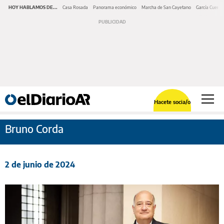
HOY HABLAMOS DE...
Casa Rosada
Panorama económico
Marcha de San Cayetano
García Cuerva
Hacete socia/o
Bruno Corda
2 de junio de 2024