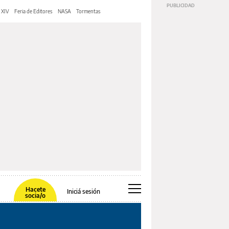
 XIV
Feria de Editores
NASA
Tormentas
Hacete
Iniciá sesión
socia/o