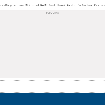
nte al Congreso
Javier Milei
Jefes del PAMI
Brasil
Huawei
Puertos
San Cayetano
Papa León