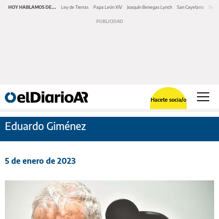
HOY HABLAMOS DE...
Ley de Tierras
Papa León XIV
Joaquín Benegas Lynch
San Cayetano
Swap
Hacete socia/o
Eduardo Giménez
5 de enero de 2023