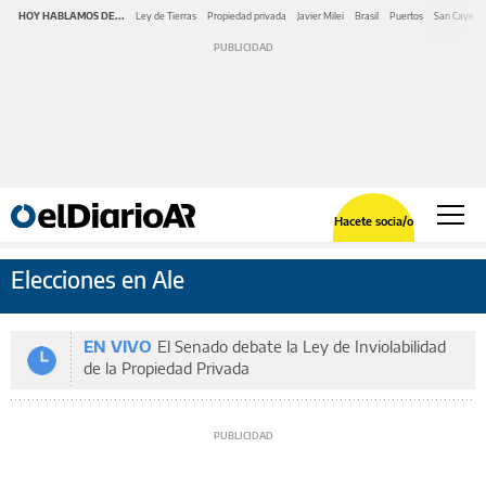
HOY HABLAMOS DE...
Ley de Tierras
Propiedad privada
Javier Milei
Brasil
Puertos
San Cayeta
Hacete socia/o
Elecciones en Ale
EN VIVO
El Senado debate la Ley de Inviolabilidad
de la Propiedad Privada