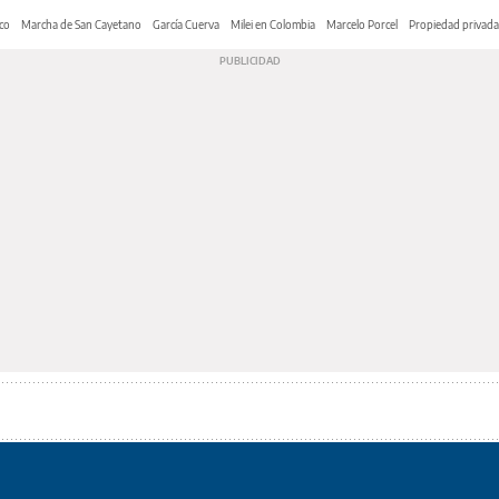
co
Marcha de San Cayetano
García Cuerva
Milei en Colombia
Marcelo Porcel
Propiedad privada