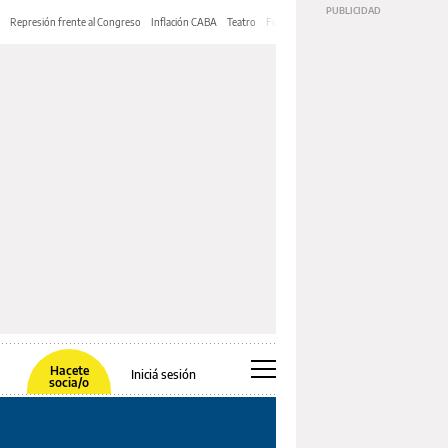
Represión frente al Congreso
Inflación CABA
Teatro
Feria de Editores
Mery Streep
Hacete
Iniciá sesión
socia/o